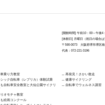
[開館時間] 午前10：00～午後
[休館日] 月曜日（祝日の場合
〒590-0073 大阪府堺市堺区南向
代表：072-221-3196
転車乗り方教室
再発見！さかい散走
ラシック自転車（レプリカ）体験試乗
健康サイクリング
ども自転車安全教室と大仙公園サイクリ
自転車でウェルネス講習
グ
作りオモチャ教室
ども絵画コンクール