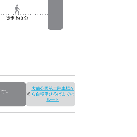
大仙公園第二駐車場か
です。
※
ら自転車ひろばまでの
ルート