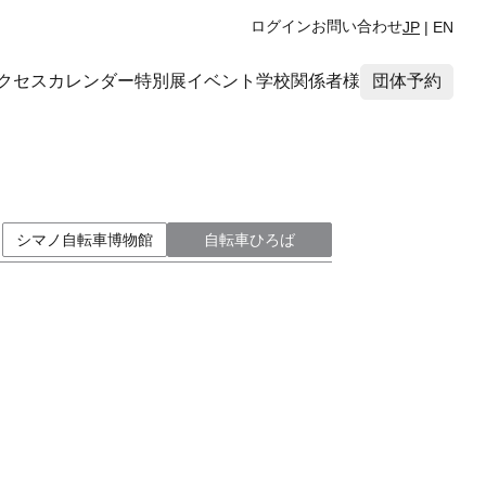
ログイン
お問い合わせ
JP
|
EN
クセス
カレンダー
特別展
イベント
学校関係者様
団体予約
シマノ自転車博物館
自転車ひろば