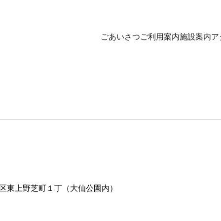
ごあいさつ
ご利用案内
施設案内
ア
堺市堺区東上野芝町１丁（大仙公園内）