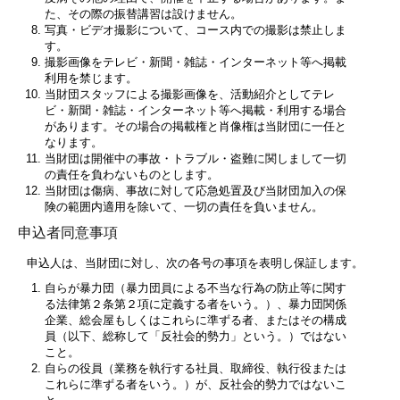
た、その際の振替講習は設けません。
写真・ビデオ撮影について、コース内での撮影は禁止しま
す。
撮影画像をテレビ・新聞・雑誌・インターネット等へ掲載
利用を禁じます。
当財団スタッフによる撮影画像を、活動紹介としてテレ
ビ・新聞・雑誌・インターネット等へ掲載・利用する場合
があります。その場合の掲載権と肖像権は当財団に一任と
なります。
当財団は開催中の事故・トラブル・盗難に関しまして一切
の責任を負わないものとします。
当財団は傷病、事故に対して応急処置及び当財団加入の保
険の範囲内適用を除いて、一切の責任を負いません。
申込者同意事項
申込人は、当財団に対し、次の各号の事項を表明し保証します。
自らが暴力団（暴力団員による不当な行為の防止等に関す
る法律第２条第２項に定義する者をいう。）、暴力団関係
企業、総会屋もしくはこれらに準ずる者、またはその構成
員（以下、総称して「反社会的勢力」という。）ではない
こと。
自らの役員（業務を執行する社員、取締役、執行役または
これらに準ずる者をいう。）が、反社会的勢力ではないこ