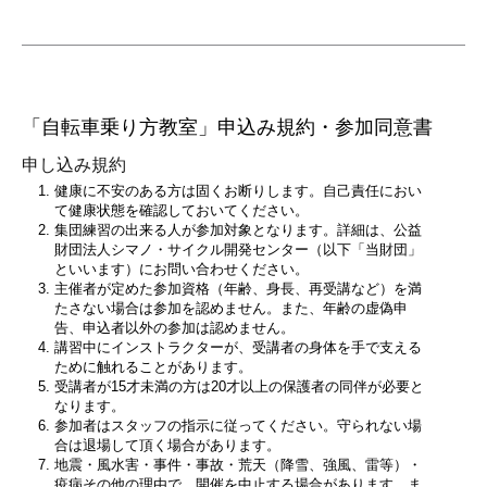
「自転車乗り方教室」申込み規約・参加同意書
申し込み規約
健康に不安のある方は固くお断りします。自己責任におい
て健康状態を確認しておいてください。
集団練習の出来る人が参加対象となります。詳細は、公益
財団法人シマノ・サイクル開発センター（以下「当財団」
といいます）にお問い合わせください。
主催者が定めた参加資格（年齢、身長、再受講など）を満
たさない場合は参加を認めません。また、年齢の虚偽申
告、申込者以外の参加は認めません。
講習中にインストラクターが、受講者の身体を手で支える
ために触れることがあります。
受講者が15才未満の方は20才以上の保護者の同伴が必要と
なります。
参加者はスタッフの指示に従ってください。守られない場
合は退場して頂く場合があります。
地震・風水害・事件・事故・荒天（降雪、強風、雷等）・
疫病その他の理由で、開催を中止する場合があります。ま