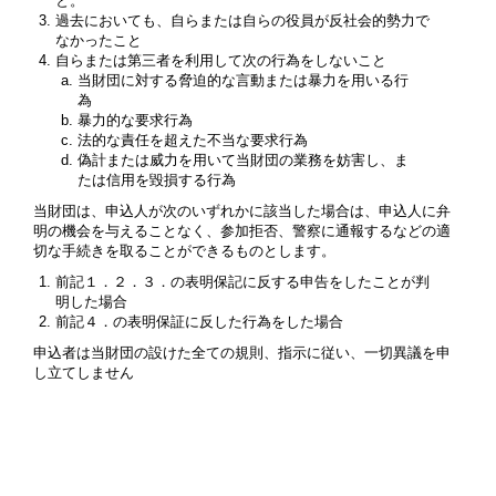
と。
過去においても、自らまたは自らの役員が反社会的勢力で
なかったこと
自らまたは第三者を利用して次の行為をしないこと
当財団に対する脅迫的な言動または暴力を用いる行
為
暴力的な要求行為
法的な責任を超えた不当な要求行為
偽計または威力を用いて当財団の業務を妨害し、ま
たは信用を毀損する行為
当財団は、申込人が次のいずれかに該当した場合は、申込人に弁
明の機会を与えることなく、参加拒否、警察に通報するなどの適
切な手続きを取ることができるものとします。
前記１．２．３．の表明保記に反する申告をしたことが判
明した場合
前記４．の表明保証に反した行為をした場合
申込者は当財団の設けた全ての規則、指示に従い、一切異議を申
し立てしません