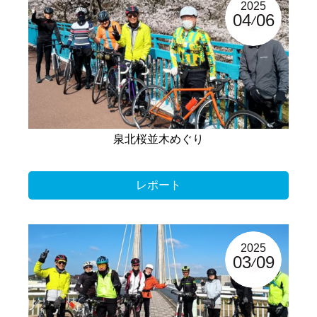
2025
04
06
泉北桜並木めぐり
レポート
2025
03
09