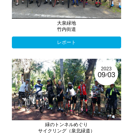
大泉緑地
竹内街道
レポート
2023
09
03
緑のトンネルめぐり
サイクリング（泉北緑道）