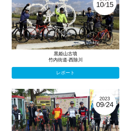
10
15
黒姫山古墳
竹内街道-西除川
レポート
2023
09
24