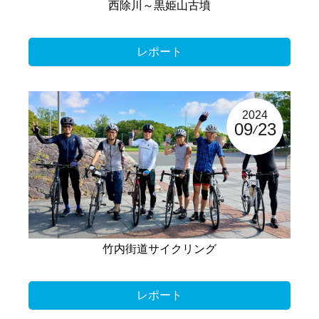
西除川～黒姫山古墳
レポート
2024
09
23
竹内街道サイクリング
レポート