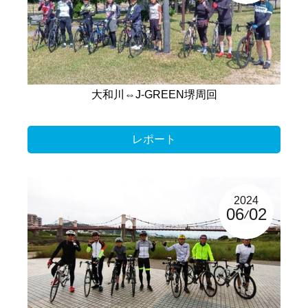
大和川⇔J-GREEN堺周回
レポート
2024
06
02