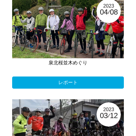
2023
04
08
泉北桜並木めぐり
レポート
2023
03
12