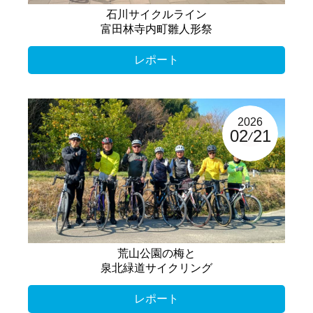
石川サイクルライン
富田林寺内町雛人形祭
レポート
2026
02
21
荒山公園の梅と
泉北緑道サイクリング
レポート