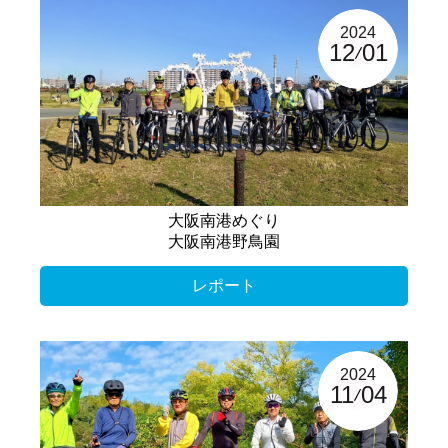
2024
12
01
大阪南港めぐり
大阪南港野鳥園
レポート
2024
11
04