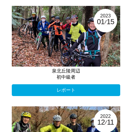
2023
01
15
泉北丘陵周辺
初中級者
レポート
2022
12
11