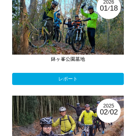
2026
01
18
鉢ヶ峯公園墓地
レポート
2025
02
02