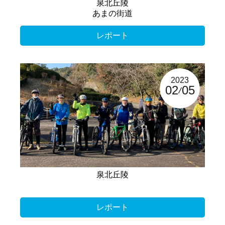
泉北丘陵
あまの街道
レポート
2023
02
05
泉北丘陵
レポート