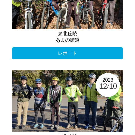
泉北丘陵
あまの街道
レポート
2023
12
10