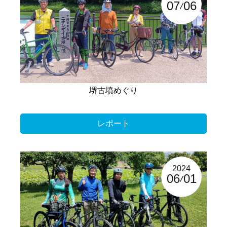
07
06
堺古墳めぐり
レポート
2024
06
01