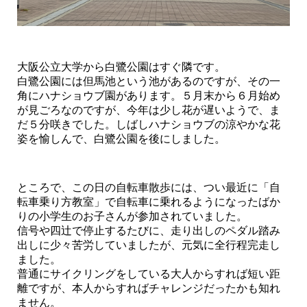
大阪公立大学から白鷺公園はすぐ隣です。
白鷺公園には但馬池という池があるのですが、その一
角にハナショウブ園があります。５月末から６月始め
が見ごろなのですが、今年は少し花が遅いようで、ま
だ５分咲きでした。しばしハナショウブの涼やかな花
姿を愉しんで、白鷺公園を後にしました。
ところで、この日の自転車散歩には、つい最近に「自
転車乗り方教室」で自転車に乗れるようになったばか
りの小学生のお子さんが参加されていました。
信号や四辻で停止するたびに、走り出しのペダル踏み
出しに少々苦労していましたが、元気に全行程完走し
ました。
普通にサイクリングをしている大人からすれば短い距
離ですが、本人からすればチャレンジだったかも知れ
ません。