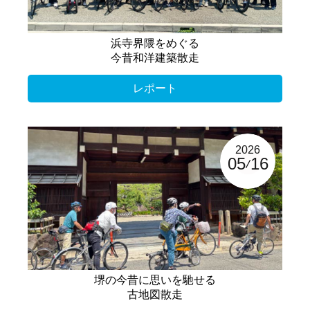
浜寺界隈をめぐる
今昔和洋建築散走
レポート
2026
05
16
堺の今昔に思いを馳せる
古地図散走