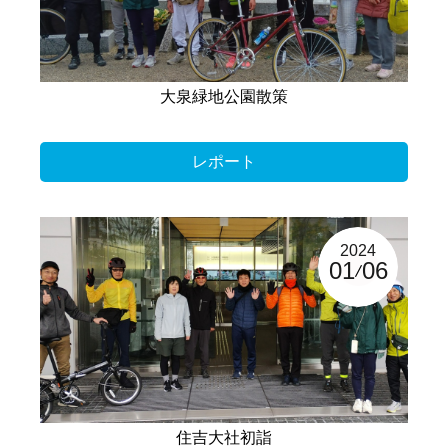
大泉緑地公園散策
レポート
2024
01
06
住吉大社初詣