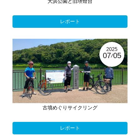
大浜公園と旧堺燈台
レポート
2025
07
05
古墳めぐりサイクリング
レポート