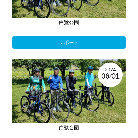
白鷺公園
レポート
2024
06
01
白鷺公園