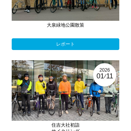
大泉緑地公園散策
レポート
2026
01
11
住吉大社初詣