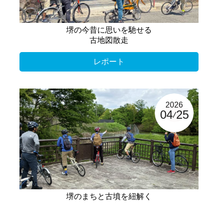
堺の今昔に思いを馳せる
古地図散走
レポート
2026
04
25
堺のまちと古墳を紐解く