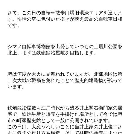
さて、この日の自転車散歩は堺旧環濠エリアを巡りま
す。快晴の空に色付いた樹々が映え最高の自転車日和
です。
シマノ自転車博物館を出発していつもの土居川公園を
北上、まずは鉄砲鍛冶屋敷を目指します。
堺は何度か大火に見舞われていますが、北部地区は第
二次大戦の戦禍を免れたことで歴史的建造物が残って
います。
鉄炮鍛冶屋敷も江戸時代から残る井上関右衛門家の居
宅で、鉄炮生産と販売を手掛けた場所として今では堺
市の町家歴史館として一般に公開されています。
この日は、大変うれしいことに当井上家の井上俊二さ
んに鉄炮の作り方や構造、そして往時の商売にまつわ