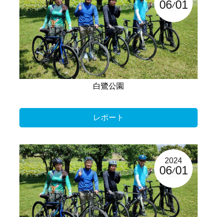
06
01
白鷺公園
レポート
2024
06
01