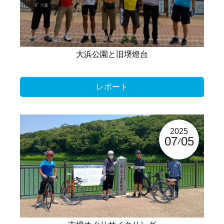
大浜公園と旧堺燈台
レポート
2025
07
05