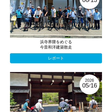
浜寺界隈をめぐる
今昔和洋建築散走
レポート
2026
05
16