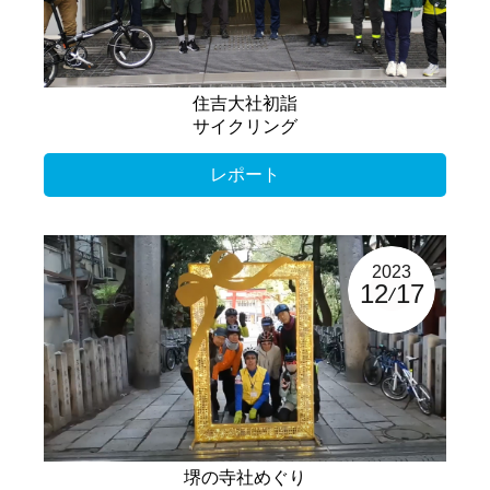
住吉大社初詣
サイクリング
レポート
2023
12
17
堺の寺社めぐり